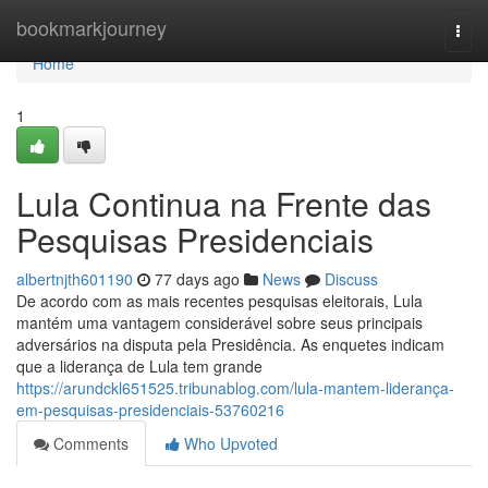
Home
bookmarkjourney
Togg
navi
Home
1
Lula Continua na Frente das
Pesquisas Presidenciais
albertnjth601190
77 days ago
News
Discuss
De acordo com as mais recentes pesquisas eleitorais, Lula
mantém uma vantagem considerável sobre seus principais
adversários na disputa pela Presidência. As enquetes indicam
que a liderança de Lula tem grande
https://arundckl651525.tribunablog.com/lula-mantem-liderança-
em-pesquisas-presidenciais-53760216
Comments
Who Upvoted