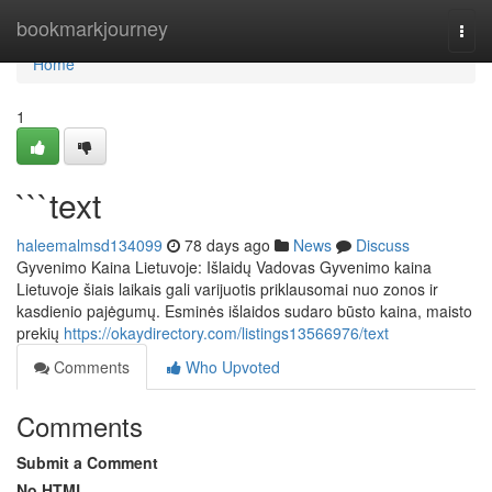
Home
bookmarkjourney
Togg
navi
Home
1
```text
haleemalmsd134099
78 days ago
News
Discuss
Gyvenimo Kaina Lietuvoje: Išlaidų Vadovas Gyvenimo kaina
Lietuvoje šiais laikais gali varijuotis priklausomai nuo zonos ir
kasdienio pajėgumų. Esminės išlaidos sudaro būsto kaina, maisto
prekių
https://okaydirectory.com/listings13566976/text
Comments
Who Upvoted
Comments
Submit a Comment
No HTML