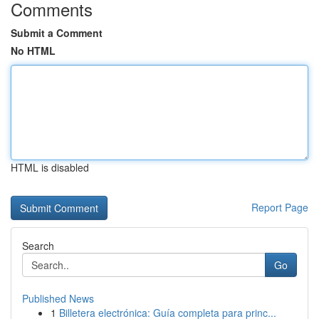
Comments
Submit a Comment
No HTML
HTML is disabled
Report Page
Search
Go
Published News
1
Billetera electrónica: Guía completa para princ...