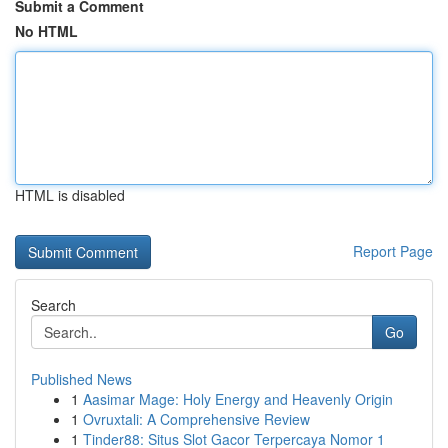
Submit a Comment
No HTML
HTML is disabled
Report Page
Search
Go
Published News
1
Aasimar Mage: Holy Energy and Heavenly Origin
1
Ovruxtali: A Comprehensive Review
1
Tinder88: Situs Slot Gacor Terpercaya Nomor 1