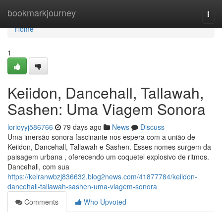
Home
bookmarkjourney
Togg
navi
Home
1
Keiidon, Dancehall, Tallawah,
Sashen: Uma Viagem Sonora
lorioyyj586766
79 days ago
News
Discuss
Uma imersão sonora fascinante nos espera com a união de
Keiidon, Dancehall, Tallawah e Sashen. Esses nomes surgem da
paisagem urbana , oferecendo um coquetel explosivo de ritmos.
Dancehall, com sua
https://keiranwbzj836632.blog2news.com/41877784/keiidon-
dancehall-tallawah-sashen-uma-viagem-sonora
Comments
Who Upvoted