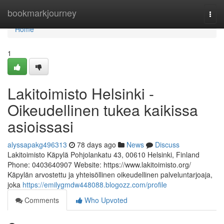
Home
bookmarkjourney
Togg
navi
Home
1
Lakitoimisto Helsinki -
Oikeudellinen tukea kaikissa
asioissasi
alyssapakg496313
78 days ago
News
Discuss
Lakitoimisto Käpylä Pohjolankatu 43, 00610 Helsinki, Finland
Phone: 0403640907 Website: https://www.lakitoimisto.org/
Käpylän arvostettu ja yhteisöllinen oikeudellinen palveluntarjoaja,
joka
https://emilygmdw448088.blogozz.com/profile
Comments
Who Upvoted