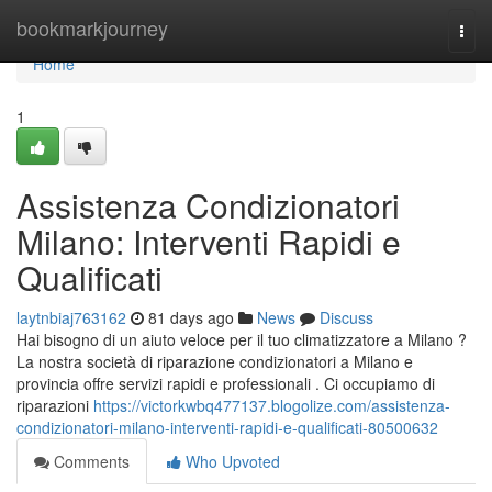
Home
bookmarkjourney
Togg
navi
Home
1
Assistenza Condizionatori
Milano: Interventi Rapidi e
Qualificati
laytnbiaj763162
81 days ago
News
Discuss
Hai bisogno di un aiuto veloce per il tuo climatizzatore a Milano ?
La nostra società di riparazione condizionatori a Milano e
provincia offre servizi rapidi e professionali . Ci occupiamo di
riparazioni
https://victorkwbq477137.blogolize.com/assistenza-
condizionatori-milano-interventi-rapidi-e-qualificati-80500632
Comments
Who Upvoted