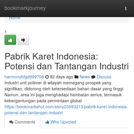
Home
bookmarkjourney
Togg
navi
Home
1
Pabrik Karet Indonesia:
Potensi dan Tantangan Industri
harmonybfgd999708
82 days ago
News
Discuss
Industri unit polimer di wilayah memegang prospek yang
signifikan, didorong oleh ketersediaan bahan dasar yang tinggi.
Namun, area ini juga menghadapi hambatan serius, termasuk
kebergantungan pada permintaan global
https://bookmarkshut.com/story23093213/pabrik-karet-indonesia-
potensi-dan-tantangan-industri
Comments
Who Upvoted