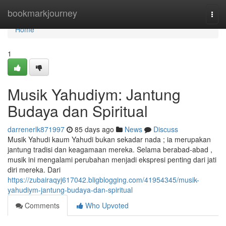
Home
bookmarkjourney
Togg
navi
Home
1
Musik Yahudiym: Jantung
Budaya dan Spiritual
darrenerlk871997
85 days ago
News
Discuss
Musik Yahudi kaum Yahudi bukan sekadar nada ; ia merupakan
jantung tradisi dan keagamaan mereka. Selama berabad-abad ,
musik ini mengalami perubahan menjadi ekspresi penting dari jati
diri mereka. Dari
https://zubairaqyj617042.bligblogging.com/41954345/musik-
yahudiym-jantung-budaya-dan-spiritual
Comments
Who Upvoted