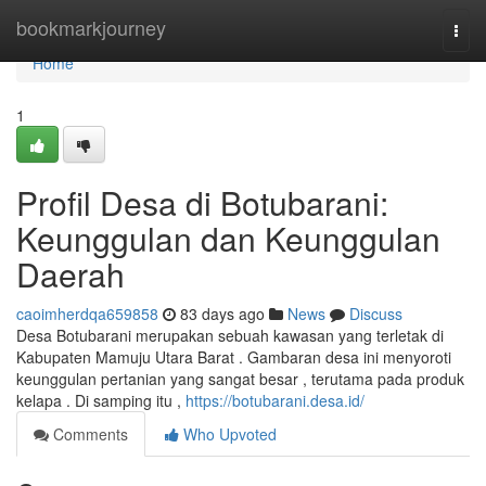
Home
bookmarkjourney
Togg
navi
Home
1
Profil Desa di Botubarani:
Keunggulan dan Keunggulan
Daerah
caoimherdqa659858
83 days ago
News
Discuss
Desa Botubarani merupakan sebuah kawasan yang terletak di
Kabupaten Mamuju Utara Barat . Gambaran desa ini menyoroti
keunggulan pertanian yang sangat besar , terutama pada produk
kelapa . Di samping itu ,
https://botubarani.desa.id/
Comments
Who Upvoted