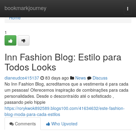
Home
bookmarkjourney
Togg
navi
Home
1
Inn Fashion Blog: Estilo para
Todos Looks
dianeudce415137
83 days ago
News
Discuss
No Inn Fashion Blog, acreditamos que a vestimenta é para cada
um pessoas! Oferecemos inspiração de combinações para cada
personalidades. Desde o descontraído até o sofisticado ,
passando pelo hippie
https://rorykwok892589.blogs100.com/41634632/este-fashion-
blog-moda-para-cada-estilos
Comments
Who Upvoted