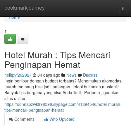
Home
bookmarkjourney
Togg
navi
Home
1
Hotel Murah : Tips Mencari
Penginapan Hemat
nelltpyf262927
84 days ago
News
Discuss
Ingin berlibur dengan budget terbatas? Menemukan akomodasi
murah memang bisa jadi tantangan, tetapi bukanlah mustahil!
Banyak tips berguna yang bisa Anda ikuti . Pertama , gunakan
situs online
https://donnabzwk998596.slypage.com/41894546/hotel-murah-
tips-mencari-penginapan-hemat
Comments
Who Upvoted