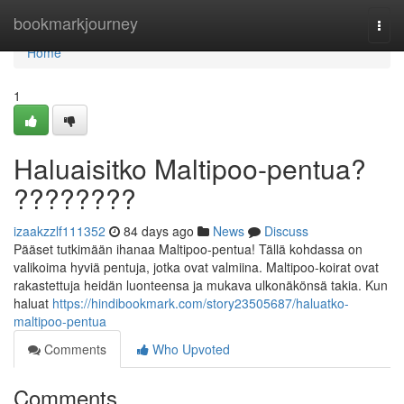
Home
bookmarkjourney
Togg
navi
Home
1
Haluaisitko Maltipoo-pentua?
????????
izaakzzlf111352
84 days ago
News
Discuss
Pääset tutkimään ihanaa Maltipoo-pentua! Tällä kohdassa on
valikoima hyviä pentuja, jotka ovat valmiina. Maltipoo-koirat ovat
rakastettuja heidän luonteensa ja mukava ulkonäkönsä takia. Kun
haluat
https://hindibookmark.com/story23505687/haluatko-
maltipoo-pentua
Comments
Who Upvoted
Comments