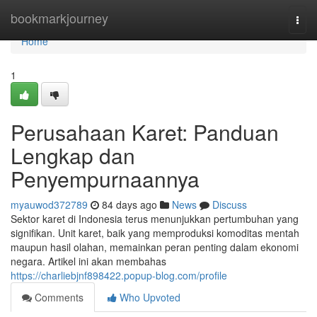
Home
bookmarkjourney
Togg
navi
Home
1
Perusahaan Karet: Panduan
Lengkap dan
Penyempurnaannya
myauwod372789
84 days ago
News
Discuss
Sektor karet di Indonesia terus menunjukkan pertumbuhan yang
signifikan. Unit karet, baik yang memproduksi komoditas mentah
maupun hasil olahan, memainkan peran penting dalam ekonomi
negara. Artikel ini akan membahas
https://charliebjnf898422.popup-blog.com/profile
Comments
Who Upvoted