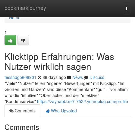
Home
bookmarkjourney
Togg
navi
Home
1
Klicktipp Erfahrungen: Was
Nutzer wirklich sagen
tesshdgo606901
86 days ago
News
Discuss
"Viele" "Nutzer" teilen "eigene" "Bewertungen" mit Klicktipp. "Im
Großen und Ganzen" sind diese "Kommentare" "gut" , "vor allem"
wird die "intuitive" "Oberfläche" und der "effektive"
"Kundenservice"
https://zaynabblxs017522.yomoblog.com/profile
Comments
Who Upvoted
Comments