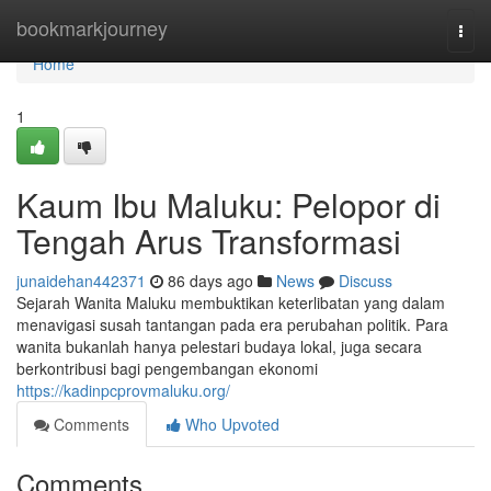
Home
bookmarkjourney
Togg
navi
Home
1
Kaum Ibu Maluku: Pelopor di
Tengah Arus Transformasi
junaidehan442371
86 days ago
News
Discuss
Sejarah Wanita Maluku membuktikan keterlibatan yang dalam
menavigasi susah tantangan pada era perubahan politik. Para
wanita bukanlah hanya pelestari budaya lokal, juga secara
berkontribusi bagi pengembangan ekonomi
https://kadinpcprovmaluku.org/
Comments
Who Upvoted
Comments