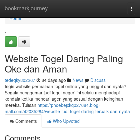
Home
bookmarkjourney
Togg
navi
Home
1
Website Togel Daring Paling
Oke dan Aman
tedeqky802267
84 days ago
News
Discuss
Ingin website permainan togel online yang unggul dan nyata?
Segala penggemar judi togel negeri ini selalu menghadapi
kendala ketika mencari agen yang sesuai dengan keinginan
mereka. Tulisan
https://phoebejxkq027684.blog-
mall.com/42035284/website-judi-togel-daring-terbaik-dan-nyata
Comments
Who Upvoted
Comments