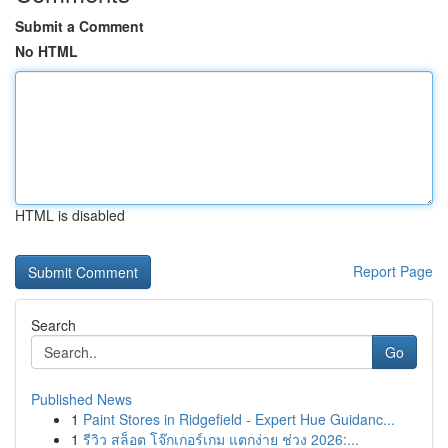
Submit a Comment
No HTML
HTML is disabled
Report Page
Search
Go
Published News
1
Paint Stores in Ridgefield - Expert Hue Guidanc...
1
รีวิว สล็อต โจ๊กเกอร์เกม แตกง่าย ช่วง 2026:...