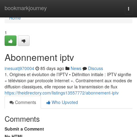
Home
bookmarkjourney
Togg
navi
Home
1
Abonnement iptv
inesuatj970004
85 days ago
News
Discuss
1. Origines et évolution de l’IPTV • Définition initiale : IPTV signifie
« télévision par protocole Internet ». Contrairement aux modes de
diffusion classiques, elle repose sur la transmission de flux
https://theidirectory.com/listings13557772/abonnement-iptv
Comments
Who Upvoted
Comments
Submit a Comment
No HTML