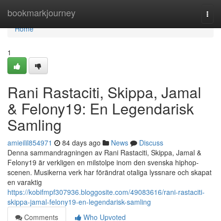
Home
bookmarkjourney
Togg
navi
Home
1
Rani Rastaciti, Skippa, Jamal
& Felony19: En Legendarisk
Samling
amieilil854971
84 days ago
News
Discuss
Denna sammandragningen av Rani Rastaciti, Skippa, Jamal &
Felony19 är verkligen en milstolpe inom den svenska hiphop-
scenen. Musikerna verk har förändrat otaliga lyssnare och skapat
en varaktig
https://kobifmpf307936.bloggosite.com/49083616/rani-rastaciti-
skippa-jamal-felony19-en-legendarisk-samling
Comments
Who Upvoted