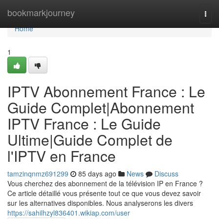
Home
bookmarkjourney
Togg
navi
Home
1
IPTV Abonnement France : Le
Guide Complet|Abonnement
IPTV France : Le Guide
Ultime|Guide Complet de
l'IPTV en France
tamzinqnmz691299
85 days ago
News
Discuss
Vous cherchez des abonnement de la télévision IP en France ?
Ce article détaillé vous présente tout ce que vous devez savoir
sur les alternatives disponibles. Nous analyserons les divers
https://sahilhzyl836401.wikiap.com/user