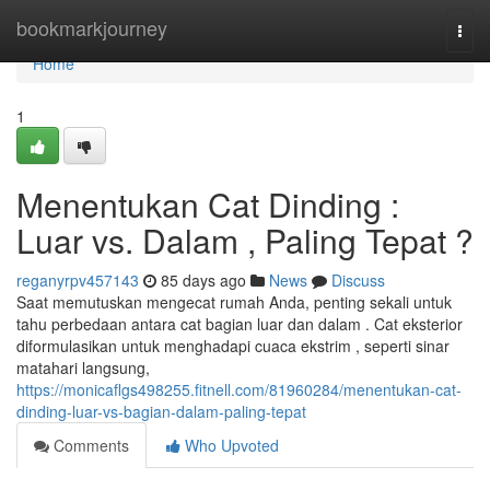
Home
bookmarkjourney
Togg
navi
Home
1
Menentukan Cat Dinding :
Luar vs. Dalam , Paling Tepat ?
reganyrpv457143
85 days ago
News
Discuss
Saat memutuskan mengecat rumah Anda, penting sekali untuk
tahu perbedaan antara cat bagian luar dan dalam . Cat eksterior
diformulasikan untuk menghadapi cuaca ekstrim , seperti sinar
matahari langsung,
https://monicaflgs498255.fitnell.com/81960284/menentukan-cat-
dinding-luar-vs-bagian-dalam-paling-tepat
Comments
Who Upvoted