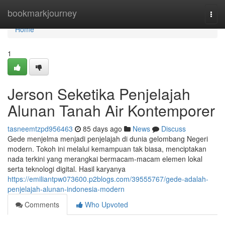
Home
bookmarkjourney
Togg
navi
Home
1
Jerson Seketika Penjelajah
Alunan Tanah Air Kontemporer
tasneemtzpd956463
85 days ago
News
Discuss
Gede menjelma menjadi penjelajah di dunia gelombang Negeri
modern. Tokoh ini melalui kemampuan tak biasa, menciptakan
nada terkini yang merangkai bermacam-macam elemen lokal
serta teknologi digital. Hasil karyanya
https://emiliantpw073600.p2blogs.com/39555767/gede-adalah-
penjelajah-alunan-indonesia-modern
Comments
Who Upvoted