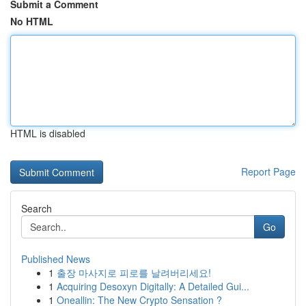
Submit a Comment
No HTML
HTML is disabled
Report Page
Search
Go
Published News
1
출장 마사지로 피로를 날려버리세요!
1
Acquiring Desoxyn Digitally: A Detailed Gui...
1
Oneallin: The New Crypto Sensation ?