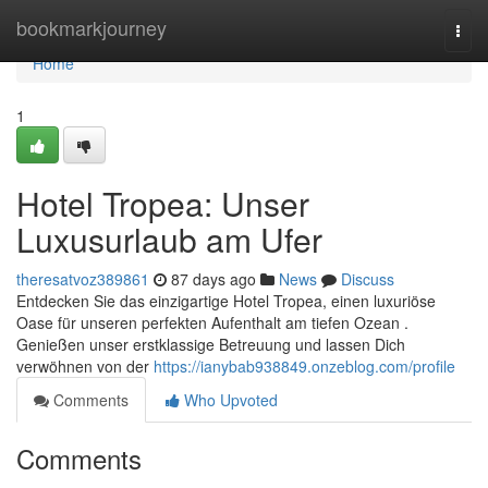
Home
bookmarkjourney
Togg
navi
Home
1
Hotel Tropea: Unser
Luxusurlaub am Ufer
theresatvoz389861
87 days ago
News
Discuss
Entdecken Sie das einzigartige Hotel Tropea, einen luxuriöse
Oase für unseren perfekten Aufenthalt am tiefen Ozean .
Genießen unser erstklassige Betreuung und lassen Dich
verwöhnen von der
https://ianybab938849.onzeblog.com/profile
Comments
Who Upvoted
Comments