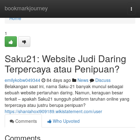
Home
bookmarkjourney
Togg
navi
Home
1
Saku21: Website Judi Daring
Terpercaya atau Penipuan?
emilykobw049344
84 days ago
News
Discuss
Belakangan saat ini, nama Saku-21 banyak muncul sebagai
sebuah website pertaruhan daring. Namun, keraguan besar
terkait – apakah Saku21 sungguh platform taruhan online yang
terpercaya atau justru berupa penipuan?
https://shaniahoxi909189.wikistatement.com/user
Comments
Who Upvoted
Comments