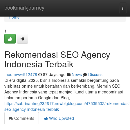
Home
bookmarkjourney
Tog
navi
Home
1
Rekomendasi SEO Agency
Indonesia Terbaik
theomwwr912478
87 days ago
News
Discuss
Di era digital 2025, bisnis Indonesia semakin bergantung pada
visibilitas online untuk bertahan dan berkembang. Memilih SEO
Agency Indonesia yang tepat menjadi kunci utama mendominasi
halaman pertama Google dan Bing,
https://sabrinantmg232617.newbigblog.com/47539532/rekomendasi
seo-agency-indonesia-terbaik
Comments
Who Upvoted