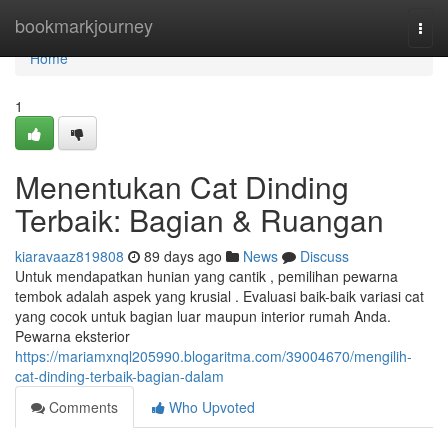
Home
bookmarkjourney
Togg
navi
Home
1
Menentukan Cat Dinding
Terbaik: Bagian & Ruangan
kiaravaaz819808
89 days ago
News
Discuss
Untuk mendapatkan hunian yang cantik , pemilihan pewarna
tembok adalah aspek yang krusial . Evaluasi baik-baik variasi cat
yang cocok untuk bagian luar maupun interior rumah Anda.
Pewarna eksterior
https://mariamxnql205990.blogaritma.com/39004670/mengilih-
cat-dinding-terbaik-bagian-dalam
Comments
Who Upvoted