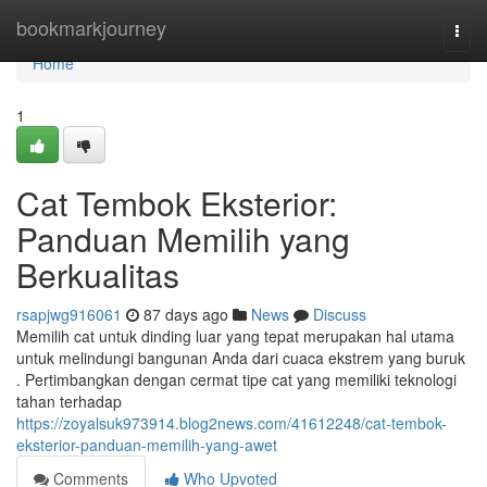
Home
bookmarkjourney
Togg
navi
Home
1
Cat Tembok Eksterior:
Panduan Memilih yang
Berkualitas
rsapjwg916061
87 days ago
News
Discuss
Memilih cat untuk dinding luar yang tepat merupakan hal utama
untuk melindungi bangunan Anda dari cuaca ekstrem yang buruk
. Pertimbangkan dengan cermat tipe cat yang memiliki teknologi
tahan terhadap
https://zoyalsuk973914.blog2news.com/41612248/cat-tembok-
eksterior-panduan-memilih-yang-awet
Comments
Who Upvoted