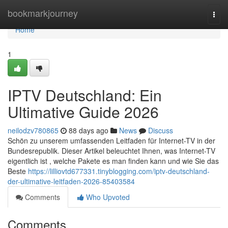
Home
bookmarkjourney
Togg
navi
Home
1
IPTV Deutschland: Ein
Ultimative Guide 2026
neilodzv780865
88 days ago
News
Discuss
Schön zu unserem umfassenden Leitfaden für Internet-TV in der
Bundesrepublik. Dieser Artikel beleuchtet Ihnen, was Internet-TV
eigentlich ist , welche Pakete es man finden kann und wie Sie das
Beste
https://lilliovtd677331.tinyblogging.com/iptv-deutschland-
der-ultimative-leitfaden-2026-85403584
Comments
Who Upvoted
Comments