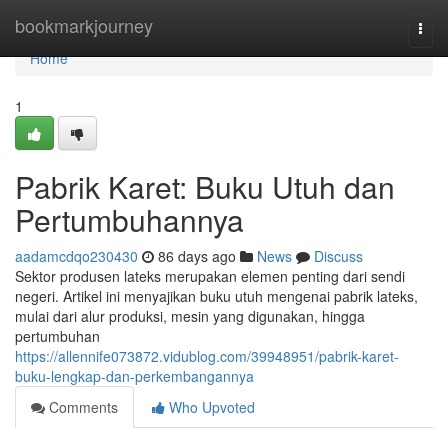
Home
bookmarkjourney
Togg
navi
Home
1
Pabrik Karet: Buku Utuh dan
Pertumbuhannya
aadamcdqo230430
86 days ago
News
Discuss
Sektor produsen lateks merupakan elemen penting dari sendi
negeri. Artikel ini menyajikan buku utuh mengenai pabrik lateks,
mulai dari alur produksi, mesin yang digunakan, hingga
pertumbuhan
https://allennife073872.vidublog.com/39948951/pabrik-karet-
buku-lengkap-dan-perkembangannya
Comments
Who Upvoted