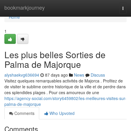
Home
bookmarkjourney
Togg
navi
Home
1
Les plus belles Sorties de
Palma de Majorque
alyshaekvg636694
87 days ago
News
Discuss
Visitez quelques remarquables activités de Majorca . Profitez de
de visiter le sublime centre historique de la ville et de perdre dans
ces splendides plages . Pour ces amoureux de une
https://agency-social.com/story6459802/les-meilleures-visites-sur-
palma-de-majorque
Comments
Who Upvoted
Comments