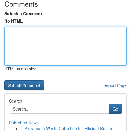
Comments
Submit a Comment
No HTML
HTML is disabled
Report Page
Search
Go
Published News
1
Parramatta Waste Collection for Efficient Remod...