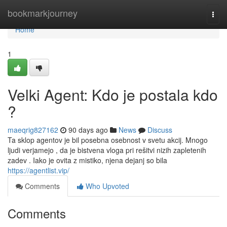
Home
bookmarkjourney
Togg
navi
Home
1
Velki Agent: Kdo je postala kdo
?
maeqrig827162
90 days ago
News
Discuss
Ta sklop agentov je bil posebna osebnost v svetu akcij. Mnogo
ljudi verjamejo , da je bistvena vloga pri rešitvi nizih zapletenih
zadev . Iako je ovita z mistiko, njena dejanj so bila
https://agentlist.vip/
Comments
Who Upvoted
Comments