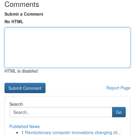
Comments
Submit a Comment
No HTML
HTML is disabled
Report Page
Search
Go
Published News
1
Revolutionary computer innovations changing cli...