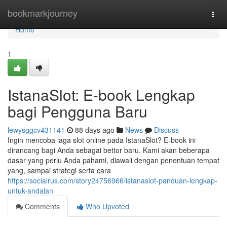
Home
bookmarkjourney
Togg
navi
Home
1
IstanaSlot: E-book Lengkap
bagi Pengguna Baru
lewysggcv431141
88 days ago
News
Discuss
Ingin mencoba laga slot online pada IstanaSlot? E-book ini
dirancang bagi Anda sebagai bettor baru. Kami akan beberapa
dasar yang perlu Anda pahami, diawali dengan penentuan tempat
yang, sampai strategi serta cara
https://socialrus.com/story24756966/istanaslot-panduan-lengkap-
untuk-andalan
Comments
Who Upvoted