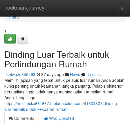
Home
bookmarkjourney
Togg
navi
Home
1
Dinding Luar Terbaik untuk
Perlindungan Rumah
rishiwazo345493
87 days ago
News
Discuss
Memilih lapisan yang tepat untuk pelapis luar rumah Anda adalah
kunci penting untuk keamanan jangka panjang. Pelapis eksterior
berkualitas tinggi tidak hanya meningkatkan tampilan rumah
Anda, tetapi juga
https://heidimckx661667.theideasblog.com/41634807/dinding-
luar-terbaik-untuk-kekuatan-rumah
Comments
Who Upvoted