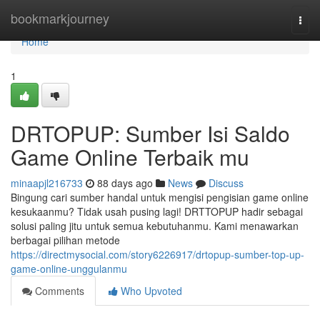
Home
bookmarkjourney
Togg
navi
Home
1
DRTOPUP: Sumber Isi Saldo
Game Online Terbaik mu
minaapjl216733
88 days ago
News
Discuss
Bingung cari sumber handal untuk mengisi pengisian game online
kesukaanmu? Tidak usah pusing lagi! DRTTOPUP hadir sebagai
solusi paling jitu untuk semua kebutuhanmu. Kami menawarkan
berbagai pilihan metode
https://directmysocial.com/story6226917/drtopup-sumber-top-up-
game-online-unggulanmu
Comments
Who Upvoted