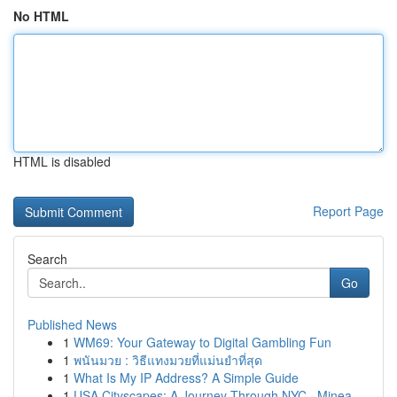
No HTML
HTML is disabled
Report Page
Search
Go
Published News
1
WM69: Your Gateway to Digital Gambling Fun
1
พนันมวย : วิธีแทงมวยที่แม่นยำที่สุด
1
What Is My IP Address? A Simple Guide
1
USA Cityscapes: A Journey Through NYC , Minea...