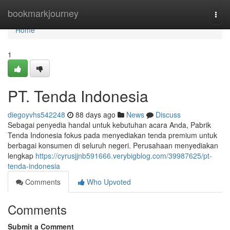
Home
bookmarkjourney
Togg
navi
Home
1
PT. Tenda Indonesia
diegoyvhs542248
88 days ago
News
Discuss
Sebagai penyedia handal untuk kebutuhan acara Anda, Pabrik
Tenda Indonesia fokus pada menyediakan tenda premium untuk
berbagai konsumen di seluruh negeri. Perusahaan menyediakan
lengkap
https://cyrusjjnb591666.verybigblog.com/39987625/pt-
tenda-indonesia
Comments
Who Upvoted
Comments
Submit a Comment