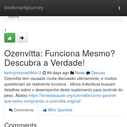
Home
bookmarkjourney
Togg
navi
Home
1
Ozenvitta: Funciona Mesmo?
Descubra a Verdade!
kathrynhome086412
89 days ago
News
Discuss
Ozenvitta tem causado muita discussão ultimamente, e muitos
questionam se realmente funciona . Vários indivíduos buscam
detalhes sobre o desempenho deste suplemento para controle do
peso. Abaixo
https://fontedasaude.org/ozenvitta/como-garantir-
que-estou-comprando-o-ozenvitta-original/
Comments
Who Upvoted
Comments