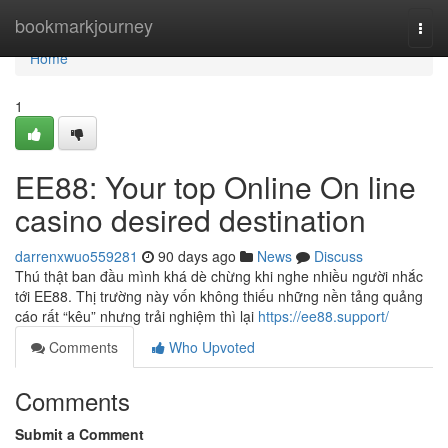
Home
bookmarkjourney
Togg
navi
Home
1
EE88: Your top Online On line
casino desired destination
darrenxwuo559281
90 days ago
News
Discuss
Thú thật ban đầu mình khá dè chừng khi nghe nhiều người nhắc
tới EE88. Thị trường này vốn không thiếu những nền tảng quảng
cáo rất “kêu” nhưng trải nghiệm thì lại
https://ee88.support/
Comments
Who Upvoted
Comments
Submit a Comment