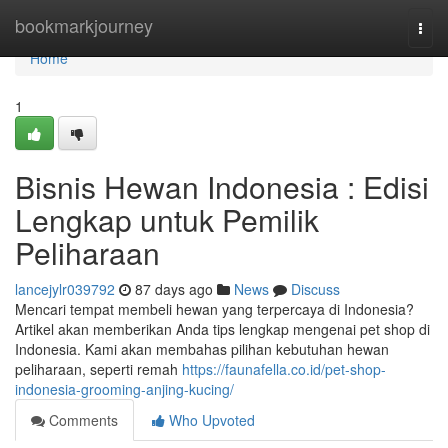
Home
bookmarkjourney
Togg
navi
Home
1
Bisnis Hewan Indonesia : Edisi
Lengkap untuk Pemilik
Peliharaan
lancejylr039792
87 days ago
News
Discuss
Mencari tempat membeli hewan yang terpercaya di Indonesia?
Artikel akan memberikan Anda tips lengkap mengenai pet shop di
Indonesia. Kami akan membahas pilihan kebutuhan hewan
peliharaan, seperti remah
https://faunafella.co.id/pet-shop-
indonesia-grooming-anjing-kucing/
Comments
Who Upvoted