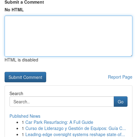
Submit a Comment
No HTML
HTML is disabled
Report Page
Search
Go
Published News
1
Car Park Resurfacing: A Full Guide
1
Curso de Liderazgo y Gestión de Equipos: Guía C...
1
Leading-edge oversight systems reshape state-of...