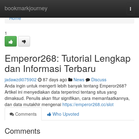
Home
bookmarkjourney
Togg
navi
Home
1
Emperor268: Tutorial Lengkap
dan Informasi Terbaru
jadawzdi075902
87 days ago
News
Discuss
Anda ingin untuk mengerti lebih banyak tentang Emperor268?
Artikel ini menyediakan data terperinci tentang situs yang
dimaksud. Penulis akan fitur signifikan, cara memanfaatkannya,
dan data mutakhir mengenai
https://emperor268.cc/slot
Comments
Who Upvoted
Comments