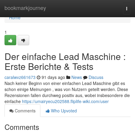
Home
bookmarkjourney
Togg
navi
Home
1
Der einfache Lead Maschine :
Erste Berichte & Tests
caralwvz661673
91 days ago
News
Discuss
Nach keiner Beginn von einer einfachen Lead Maschine gibt es
schon einige Meinungen , was von Nutzern geteilt werden. Diese
Rezensionen fallen durchweg positiv aus, wobei insbesondere die
einfache
https://umairyecu202588.fliplife-wiki.com/user
Comments
Who Upvoted
Comments