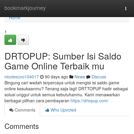
Home
bookmarkjourney
Togg
navi
Home
1
DRTOPUP: Sumber Isi Saldo
Game Online Terbaik mu
nicoleezvo104017
90 days ago
News
Discuss
Bingung cari wadah terpercaya untuk mengisi isi saldo game
online kesukaanmu? Tenang saja lagi! DRTTOPUP hadir sebagai
solusi unggul untuk semua kebutuhanmu. Kami menawarkan
berbagai pilihan cara pembayaran
https://drtopup.com/
Comments
Who Upvoted
Comments