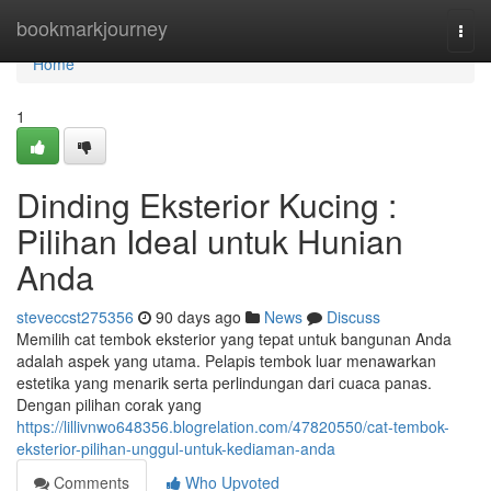
Home
bookmarkjourney
Togg
navi
Home
1
Dinding Eksterior Kucing :
Pilihan Ideal untuk Hunian
Anda
steveccst275356
90 days ago
News
Discuss
Memilih cat tembok eksterior yang tepat untuk bangunan Anda
adalah aspek yang utama. Pelapis tembok luar menawarkan
estetika yang menarik serta perlindungan dari cuaca panas.
Dengan pilihan corak yang
https://lillivnwo648356.blogrelation.com/47820550/cat-tembok-
eksterior-pilihan-unggul-untuk-kediaman-anda
Comments
Who Upvoted