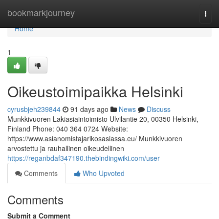
Home
bookmarkjourney
Togg
navi
Home
1
Oikeustoimipaikka Helsinki
cyrusbjeh239844
91 days ago
News
Discuss
Munkkivuoren Lakiasiaintoimisto Ulvilantie 20, 00350 Helsinki,
Finland Phone: 040 364 0724 Website:
https://www.asianomistajarikosasiassa.eu/ Munkkivuoren
arvostettu ja rauhallinen oikeudellinen
https://reganbdaf347190.thebindingwiki.com/user
Comments
Who Upvoted
Comments
Submit a Comment