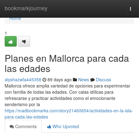
Home
bookmarkjourney
Togg
navi
Home
1
Planes en Mallorca para cada
las edades
alyshazwfa445358
89 days ago
News
Discuss
Mallorca ofrece amplia variedad de opciones para experimentar
con familia de todas las edades. Con calas idílicas para
refrescarse y practicar actividades como el emocionante
senderismo por la
https://madbookmarks.com/story21460654/actividades-en-la-isla-
para-cada-las-edades
Comments
Who Upvoted