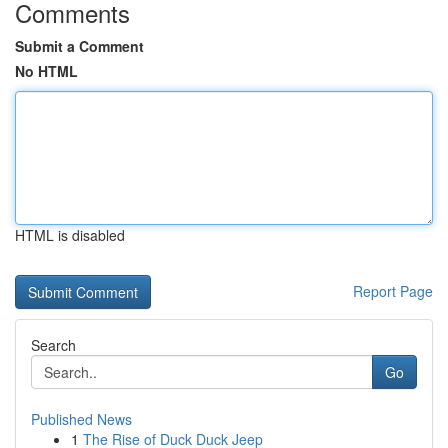
Comments
Submit a Comment
No HTML
HTML is disabled
Report Page
Search
Go
Published News
1
The Rise of Duck Duck Jeep