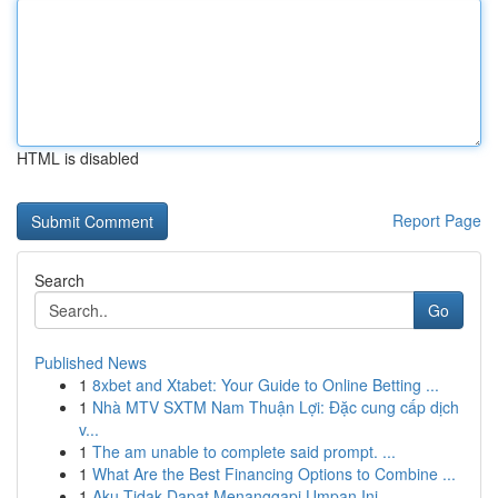
HTML is disabled
Report Page
Search
Go
Published News
1
8xbet and Xtabet: Your Guide to Online Betting ...
1
Nhà MTV SXTM Nam Thuận Lợi: Đặc cung cấp dịch
v...
1
The am unable to complete said prompt. ...
1
What Are the Best Financing Options to Combine ...
1
Aku Tidak Dapat Menanggapi Umpan Ini.