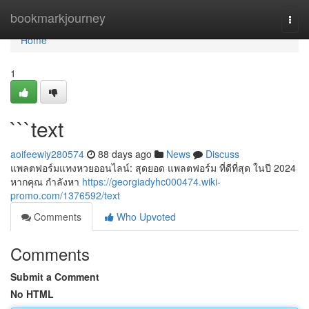
Home
bookmarkjourney
Togg
navi
Home
1
```text
aoifeewiy280574
88 days ago
News
Discuss
แพลตฟอร์มแทงหวยออนไลน์: สุดยอด แพลตฟอร์ม ที่ดีที่สุด ในปี 2024
หากคุณ กำลังหา
https://georgiadyhc000474.wiki-
promo.com/1376592/text
Comments
Who Upvoted
Comments
Submit a Comment
No HTML