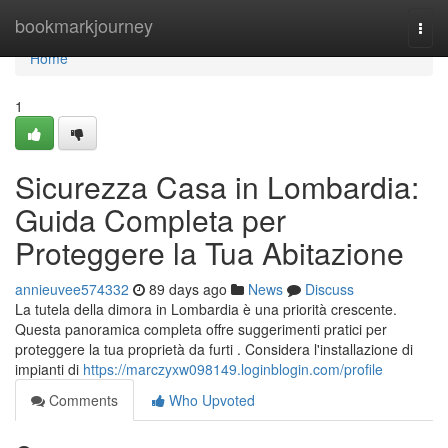
Home
bookmarkjourney
Togg
navi
Home
1
Sicurezza Casa in Lombardia:
Guida Completa per
Proteggere la Tua Abitazione
annieuvee574332
89 days ago
News
Discuss
La tutela della dimora in Lombardia è una priorità crescente.
Questa panoramica completa offre suggerimenti pratici per
proteggere la tua proprietà da furti . Considera l'installazione di
impianti di
https://marczyxw098149.loginblogin.com/profile
Comments
Who Upvoted