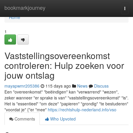
Home
bookmarkjourney
Togg
navi
Home
1
Vaststellingsovereenkomst
controleren: Hulp zoeken voor
jouw ontslag
mayapwmr205386
115 days ago
News
Discuss
Een "overeenkomst" "beëindigen" kan "verwarrend" "wezen",
zeker wanneer "er sprake is van" "vaststellingsovereenkomst" "is".
Het is "essentieel" "om deze" "papieren" "grondig" "te bestuderen"
"voordat je" {"er "mee"
https://rechtshulp-nederland.info/vso
Comments
Who Upvoted