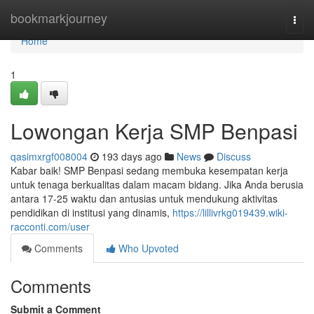
Home
bookmarkjourney
Togg
navi
Home
1
Lowongan Kerja SMP Benpasi
qasimxrgf008004
193 days ago
News
Discuss
Kabar baik! SMP Benpasi sedang membuka kesempatan kerja
untuk tenaga berkualitas dalam macam bidang. Jika Anda berusia
antara 17-25 waktu dan antusias untuk mendukung aktivitas
pendidikan di institusi yang dinamis,
https://lillivrkg019439.wiki-
racconti.com/user
Comments
Who Upvoted
Comments
Submit a Comment